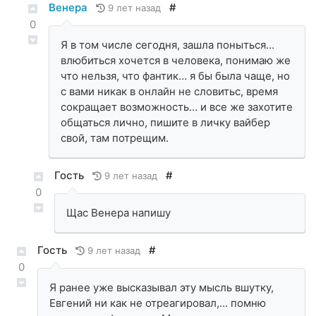
Венера
#
9 лет назад
0
Я в том числе сегодня, зашла поныться…
влюбиться хочется в человека, понимаю же
что нельзя, что фантик… я бы была чаще, но
с вами никак в онлайн не словитьс, время
сокращает возможность… и все же захотите
общаться лично, пишите в личку вайбер
свой, там потрещим.
Гость
#
9 лет назад
0
Щас Венера напишу
Гость
#
9 лет назад
0
Я ранее уже высказывал эту мысль вшутку,
Евгений ни как не отреагировал,… помню