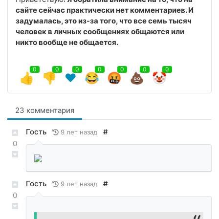
сайте сейчас практически нет комментариев. И
задумалась, это из-за того, что все семь тысяч
человек в личных сообщениях общаются или
никто вообще не общается.
0
0
0
0
0
0
0
👍
👎
❤️
😂
🤬
💩
🤡
23 комментария
Гость
#
9 лет назад
0
Гость
#
9 лет назад
0