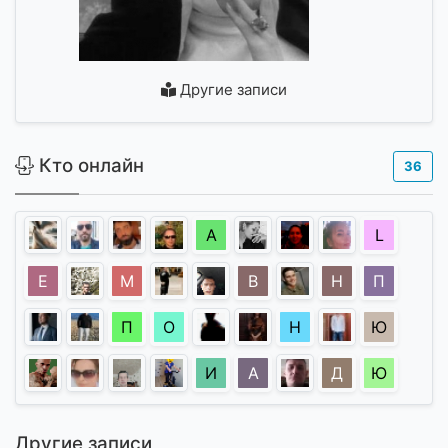
Другие записи
Кто онлайн
36
А
L
E
М
В
Н
П
П
О
Н
Ю
И
А
Д
Ю
Другие записи