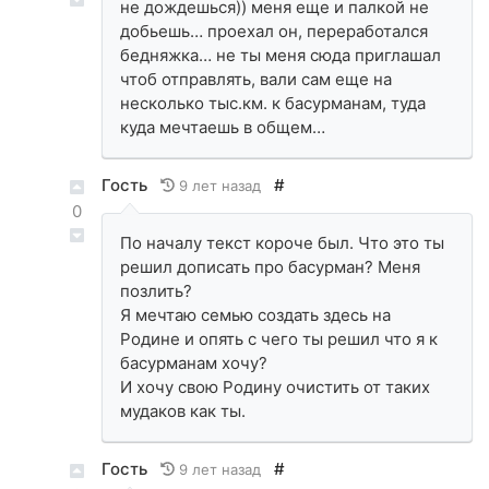
не дождешься)) меня еще и палкой не
добьешь… проехал он, переработался
бедняжка… не ты меня сюда приглашал
чтоб отправлять, вали сам еще на
несколько тыс.км. к басурманам, туда
куда мечтаешь в общем…
Гость
#
9 лет назад
0
По началу текст короче был. Что это ты
решил дописать про басурман? Меня
позлить?
Я мечтаю семью создать здесь на
Родине и опять с чего ты решил что я к
басурманам хочу?
И хочу свою Родину очистить от таких
мудаков как ты.
Гость
#
9 лет назад