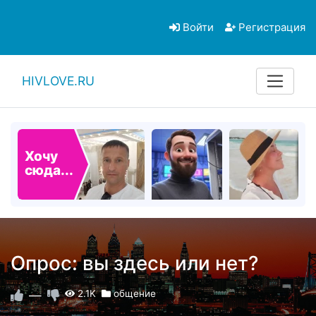
Войти
Регистрация
HIVLOVE.RU
Хочу
сюда...
Опрос: вы здесь или нет?
—
2.1K
общение