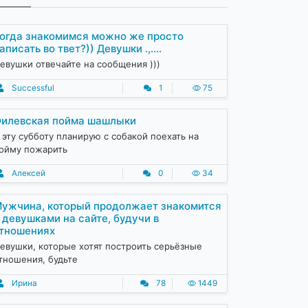
огда знакомимся можно же просто
аписать во твет?)) Девушки .,....
евушки отвечайте на сообщения )))
Successful
1
75
илевская пойма шашлыки
 эту субботу планирую с собакой поехать на
ойму пожарить
Алексей
0
34
ужчина, который продолжает знакомится
 девушками на сайте, будучи в
тношениях
евушки, которые хотят построить серьёзные
тношения, будьте
Ирина
78
1449