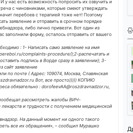
 И у нас есть возможность попросить их озвучить и
треча с чиновниками, которые смеют утверждать
значит перебоев с терапией тоже нет! Поэтому
сать заявление и отправить в срочном порядке
ребнадзора, либо лично привезти. Вот один из
ас заполнили форму, осталось отправить от вашего
одимо : 1- Написать само заявление на имя
pereboi.ru/complaints-procedure/);2-распечатать и
оставить подпись в Ворде сразу в заявлении); 3-
ез сайт заявление
; или по почте ( Адрес: 109074, Москва, Славянская
roszdravnadzor.ru Вот, все просто))))) КОПИЮ
реса обязательно : dorofeevAA@roszdravnadzor.ru,
 пообещал рассмотреть жалобы ВИЧ-
 лекарств и трудности с получением медицинской
внадзор. На данный момент ни одного такого
треть все их обращения», – сообщил Мурашко
Д