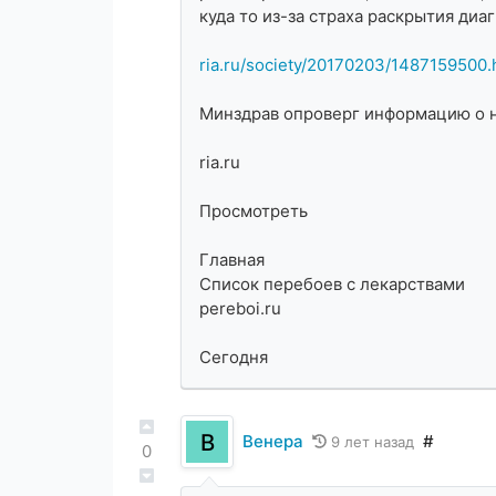
куда то из-за страха раскрытия диаг
ria.ru/society/20170203/1487159500.
Минздрав опроверг информацию о 
ria.ru
Просмотреть
Главная
Список перебоев с лекарствами
pereboi.ru
Сегодня
В
Венера
#
9 лет назад
0