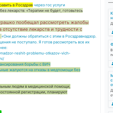
равить в Росздрав
через гос услуги
з лекарств: «Терапии не будет, готовьтесь
К
н
урашко пообещал рассмотреть жалобы
Д
 отсутствие лекарств и трудности с
.
«Они должны обратиться с этим в Росздравнадзор.
ения не поступало. Я готов рассмотреть все их
Ф
нее:
В
vnadzor-reshit-problemu-otkazov-vich-
п
hi/
нансирования борьбы с ВИЧ
ьные жалуются на отказы в медпомощи без
М
с
о
льным людям в медицинской помощи,
Д
 постоянной регистрации, планируют
о