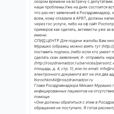
скором времени на встречу с депутатами.
наши проблемы.Уже на днях состоится вс
что раз нет заявлений в Росздравнадзор, 
всем, кому отказали в АРВТ, должны напи
через гос услуги, либо на оф сайт Роспот
примеров как сделать, активисты уже за в
имени:
СПИД.ЦЕНТР Для подачи жалобы Вам необх
Мурашко (образец можно взять тут (http://
поставить подпись (либо если кто умеет п
сделать скан заявления; 4- отправить чер
(http://roszdravnadzor.ru/services/person)
площадь, д. 4, стр. 1); или по email: info@
электронного документа вот на эти два ад
KorochkinAV@roszdravnadzor.ru
Глава Росздравнадзора Михаил Мурашко
инфицированных пациентов на отсутствие
помощи.
«Они должны обратиться с этим в Росздра
обращения не поступало. Я готов рассмо