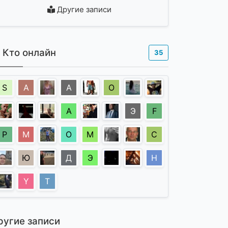
Другие записи
Кто онлайн
35
S
A
А
О
А
Э
F
Р
М
О
М
С
Ю
Д
Э
Н
Y
Т
ругие записи