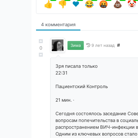
👍
👎
❤️
😂
🤬
💩
🤡
4 комментария
#
Зима
9 лет назад
0
Зря писала только
22:31
Пациентский Контроль
21 мин. ·
Сегодня состоялось заседание Сов
вопросам попечительства в социал
распространением ВИЧ-инфекции в 
Одним из ключевых вопросов стало