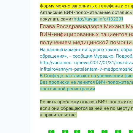
Форму можно заполнить с телефона и отп
Алтайские ВИЧ-положительные остались бе
покупать сами»
http://tayga.info/132291
Глава Росздравнадзора Михаил М
ВИЧ-инфицированных пациентов на
получением медицинской помощи
На данный момент ни одного такого обращ
обращения», – сообщил Мурашко. Подроб
http://vademec.ru/news/2017/01/31/roszdra
infitsirovannym-patsientam-v-medpomoshc
В Совфеде настаивают на увеличении фи
Без прописки не лечится ВИЧ-положител
постоянной регистрации
Решить проблему отказов ВИЧ-положите
если они обращаются за ней не по месту
в правительстве.
0
0
0
0
0
0
0