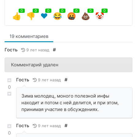
0
0
0
0
0
0
0
👍
👎
❤️
😂
🤬
💩
🤡
19 комментариев
Гость
#
9 лет назад
Комментарий удален
Гость
#
9 лет назад
0
Зима молодец, моного полезной инфы
находит и потом с ней делится, и при этом,
принимая участие в обсуждениях.
Гость
#
9 лет назад
0