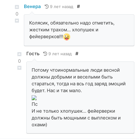
Венера
#
9 лет назад
0
Колясик, обязательно надо отметить,
жестким трахом… хлопушек и
фейерверков!!!
Гость
#
9 лет назад
0
Потому чтоинормальные люди весной
должны добрыми и веселыми быть
стараться, тогда на всь год заряд эмоций
будет. Нас и так мало.
Пс
И не только хлопушек… фейерверки
должны быть мощными с выплеском и
охами)