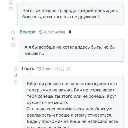
0
Чего так поздно то вроде каждый день здесь
бываешь, изза того что не дружишь?
Венера
#
9 лет назад
0
А я бы вообще не хотела здесь быть, но бы
мешает…
Гость
#
9 лет назад
0
Яйцо ли раньше появилось или курица это
теперь уже не важно. Вич не спрашивает
тебя хочешь ты этого или не хочешь. Круг
сужается не много.
Это надо воспринимать как неизбежную
реальность и проше к этому относиться.
Ведь у прохожих на лице не написано есть
ли у него ич или нет.