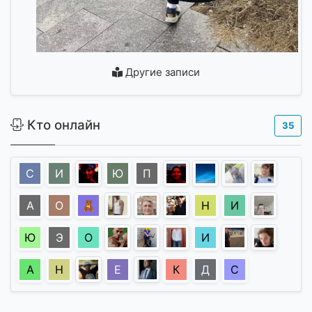
Другие записи
Кто онлайн
35
С
И
Ю
П
А
О
🧸
Н
И
Ю
Э
О
И
А
Н
Е
К
Д
С