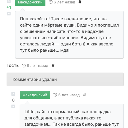
#
6 лет назад
македонский
+1
Ппц какой-то! Такое впечатление, что на
сайте одни мёртвые души. Видимо я поспешил
с решением написать что-то в надежде
услышать чьё-либо мнение. Видимо тут не
осталось людей — одни боты)) А как весело
тут было раньше… мда!
Гость
#
6 лет назад
Комментарий удален
#
6 лет назад
македонский
0
Little, сайт то нормальный, как площадка
для общения, а вот публика какая то
загадочная… Так не всегда было, раньше тут