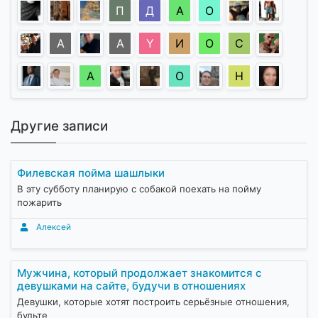
П
Д
А
О
А
А
Y
И
O
С
А
О
Н
Другие записи
Филевская пойма шашлыки
В эту субботу планирую с собакой поехать на пойму
пожарить
Алексей
Мужчина, который продолжает знакомится с
девушками на сайте, будучи в отношениях
Девушки, которые хотят построить серьёзные отношения,
будьте