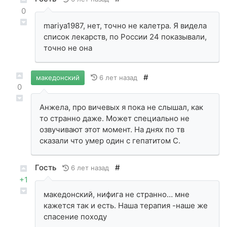
0
mariya1987, нет, точно не калетра. Я видела
список лекарств, по России 24 показывали,
точно не она
#
6 лет назад
македонский
0
Анжела, про вичевых я пока не слышал, как
то странно даже. Может специально не
озвучивают этот момент. На днях по тв
сказали что умер один с гепатитом С.
Гость
#
6 лет назад
+1
македонский, нифига не странно… мне
кажется так и есть. Наша терапия -наше же
спасение походу