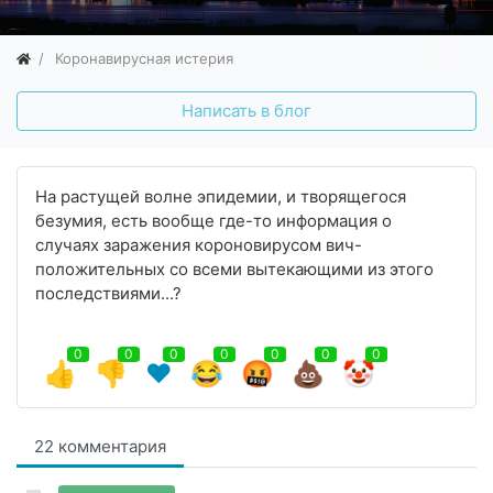
Коронавирусная истерия
Написать в блог
На растущей волне эпидемии, и творящегося
безумия, есть вообще где-то информация о
случаях заражения короновирусом вич-
положительных со всеми вытекающими из этого
последствиями...?
0
0
0
0
0
0
0
👍
👎
❤️
😂
🤬
💩
🤡
22 комментария