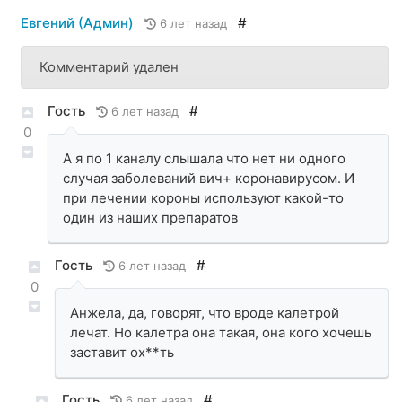
Евгений (Админ)
#
6 лет назад
Комментарий удален
Гость
#
6 лет назад
0
А я по 1 каналу слышала что нет ни одного
случая заболеваний вич+ коронавирусом. И
при лечении короны используют какой-то
один из наших препаратов
Гость
#
6 лет назад
0
Анжела, да, говорят, что вроде калетрой
лечат. Но калетра она такая, она кого хочешь
заставит ох**ть
Гость
#
6 лет назад