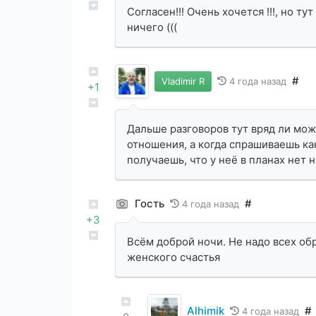
Согласен!!! Очень хочется !!!, но т
ничего (((
#
Vladimir R
4 года назад
+1
Дальше разговоров тут вряд ли мож
отношения, а когда спрашиваешь как
получаешь, что у неё в планах нет 
Гость
#
4 года назад
+3
Всём доброй ночи. Не надо всех об
женского счастья
Alhimik
#
4 года назад