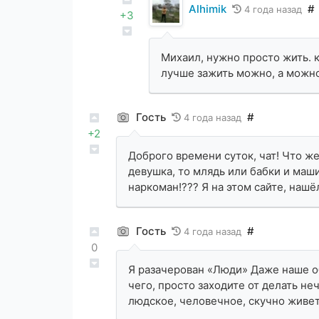
Alhimik
#
4 года назад
+3
Михаил, нужно просто жить. 
лучше зажить можно, а можн
Гость
#
4 года назад
+2
Доброго времени суток, чат! Что ж
девушка, то млядь или бабки и маши
наркоман!??? Я на этом сайте, нашё
Гость
#
4 года назад
0
Я разачерован «Люди» Даже наше об
чего, просто заходите от делать не
людское, человечное, скучно живете