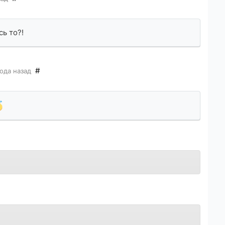
сь то?!
#
года назад