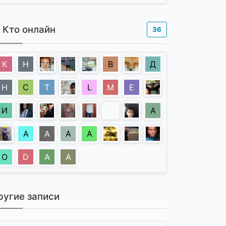
Кто онлайн
36
К
Н
В
Д
Н
С
Т
L
М
Е
И
А
А
А
A
А
О
D
А
А
ругие записи