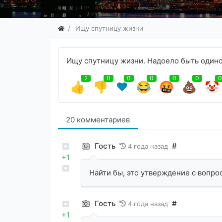
Ищу спутницу жизни
Ищу спутницу жизни. Надоело быть один
2
0
0
0
0
0
0
👍
👎
❤️
😂
🤬
💩
🤡
20 комментариев
Гость
#
4 года назад
+1
Найти бы, это утверждение с вопро
Гость
#
4 года назад
+1