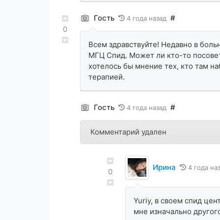
Гость
#
4 года назад
0
Всем здравствуйте! Недавно в больн
МГЦ Спид. Может ли кто-то посовет
хотелось бы мнение тех, кто там на
терапией.
Гость
#
4 года назад
Комментарий удален
Ирина
4 года на
0
Yuriy, в своем спид це
мне изначально другого