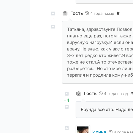
Гость
#
4 года назад
-1
Татьяна, здравствуйте.Позво
платно еще раз, потом также 
вирусную нагрузку.И если она
врачу.Не знаю, как у вас с те
3-х лет редко кто живет.Я во
тоже не стал.А то отечеств
разберется… Но это мое личн
терапия и продлила кому-ниб
Гость
4 года назад
+4
Ерунда всё это. Надо л
Ирина
4 года на