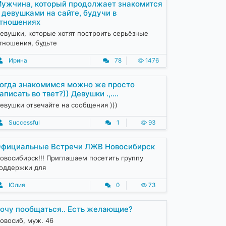
ужчина, который продолжает знакомится
 девушками на сайте, будучи в
тношениях
евушки, которые хотят построить серьёзные
тношения, будьте
Ирина
78
1476
огда знакомимся можно же просто
аписать во твет?)) Девушки .,....
евушки отвечайте на сообщения )))
Successful
1
93
фициальные Встречи ЛЖВ Новосибирск
овосибирск!!! Приглашаем посетить группу
оддержки для
Юлия
0
73
очу пообщаться.. Есть желающие?
овосиб, муж. 46