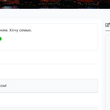
оким. Хочу семью.
сом!