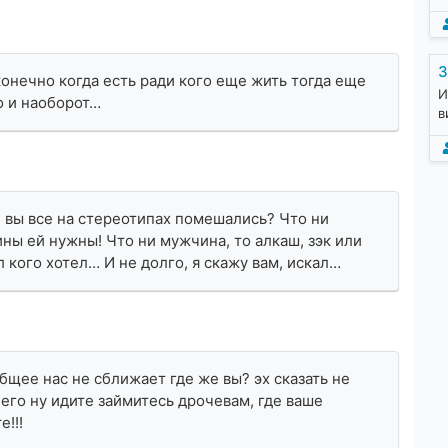
З
конечно когда есть ради кого еще жить тогда еще
И
о и наоборот…
в
е вы все на стереотипах помешались? Что ни
ны ей нужны! Что ни мужчина, то алкаш, зэк или
л кого хотел… И не долго, я скажу вам, искал…
щее нас не сближает где же вы? эх сказать не
чего ну идите займитесь дрочевам, где ваше
!!!