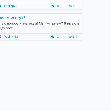
Григорий
0
53
ачем мы тут?
так, вопрос к знатокам! Мы тут зачем? Я имею в
иду этот
Vasiliy163
3
214