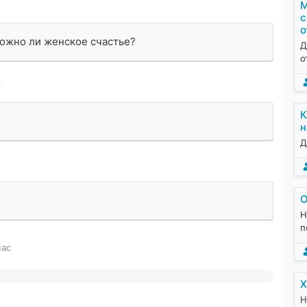
М
с
о
можно ли женское счастье?
Д
о
#
К
н
Д
О
Н
п
час
Х
Н