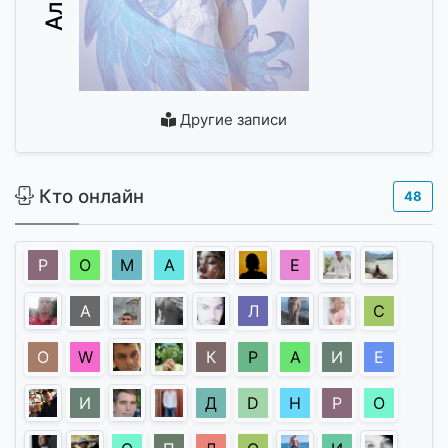
Другие записи
Кто онлайн
48
Р
O
М
А
E
А
Л
С
О
W
К
Р
А
И
Е
И
Д
D
Н
Р
О