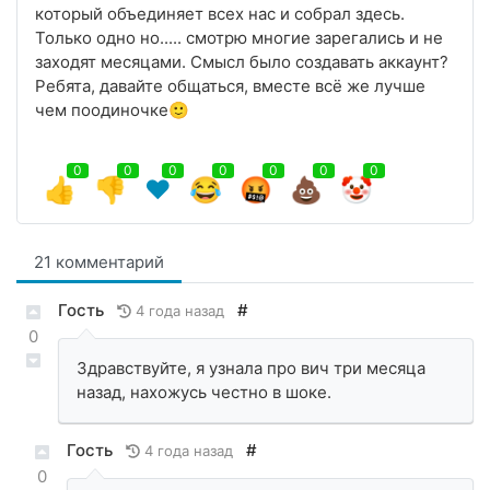
который объединяет всех нас и собрал здесь.
Только одно но..... смотрю многие зарегались и не
заходят месяцами. Смысл было создавать аккаунт?
Ребята, давайте общаться, вместе всё же лучше
чем поодиночке🙂
0
0
0
0
0
0
0
👍
👎
❤️
😂
🤬
💩
🤡
21 комментарий
Гость
#
4 года назад
0
Здравствуйте, я узнала про вич три месяца
назад, нахожусь честно в шоке.
Гость
#
4 года назад
0