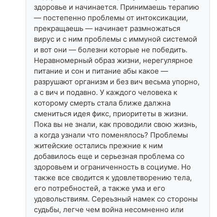
здоровье и начинается. Принимаешь терапию
— постепенно проблемы от интоксикации,
прекращаешь — начинает размножаться
вирус и с ним проблемы с иммуной системой
и вот они — болезни которые не победить.
Неравномерный образ жизни, нерегулярное
питание и сон и питание абы какое —
разрушают организм и без вич весьма упорно,
а с вич и подавно. У каждого человека к
которому смерть стала ближе далжна
смениться идея фикс, приоритеты в жизни.
Пока вы не знали, как проводили свою жизнь,
а когда узнали что поменялось? Проблемы
житейские остались прежние к ним
добавилось еще и серьезная проблема со
здоровьем и ограниченность в социуме. Но
также все сводится к удовлетворению тела,
его потребностей, а также ума и его
удовольствиям. Сереьзный намек со стороны
судьбы, легче чем война несомненно или