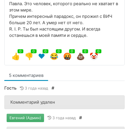
Павла. Это человек, которого реально не хватает в
этом мире.
Причем интересный парадокс, он прожил с ВИЧ
больше 20 лет. А умер нет от него.
R. I. P. Ты был настоящим другом. И всегда
останешься в моей памяти и сердце.
0
0
0
0
0
0
0
👍
👎
❤️
😂
🤬
💩
🤡
5 комментариев
Гость
#
3 года назад
Комментарий удален
#
3 года назад
Евгений (Админ)