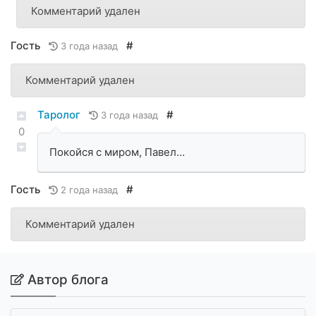
Комментарий удален
Гость
#
3 года назад
Комментарий удален
Таролог
#
3 года назад
0
Покойся с миром, Павел…
Гость
#
2 года назад
Комментарий удален
Автор блога