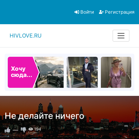
Войти
Регистрация
HIVLOVE.RU
Хочу
сюда...
Не делайте ничего
—
194