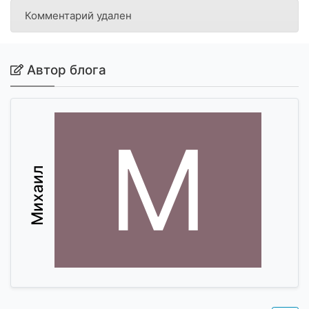
Комментарий удален
Автор блога
М
Михаил