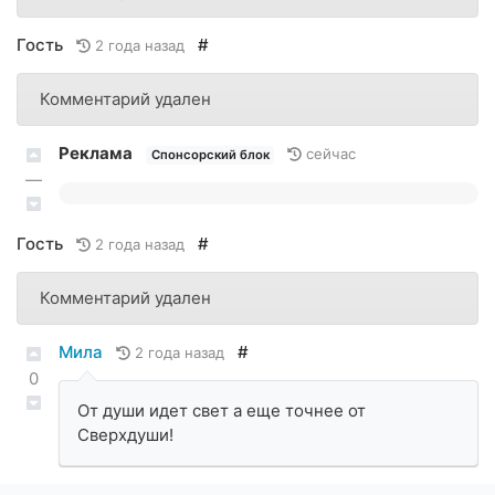
Гость
#
2 года назад
Комментарий удален
Реклама
сейчас
Спонсорский блок
—
Гость
#
2 года назад
Комментарий удален
Мила
#
2 года назад
0
От души идет свет а еще точнее от
Сверхдуши!