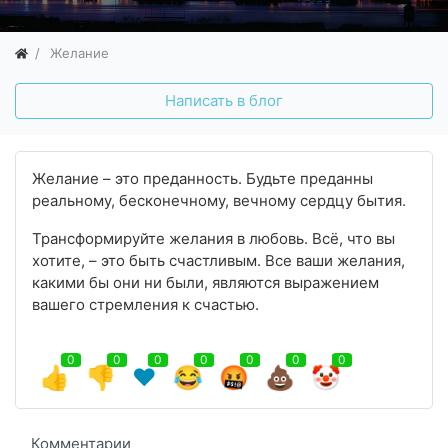
Желание
Написать в блог
Желание – это преданность. Будьте преданны
реальному, бесконечному, вечному сердцу бытия.
Трансформируйте желания в любовь. Всё, что вы
хотите, – это быть счастливым. Все ваши желания,
какими бы они ни были, являются выражением
вашего стремления к счастью.
0
0
0
0
0
0
0
👍
👎
❤️
😂
🤬
💩
🤡
Комментарии