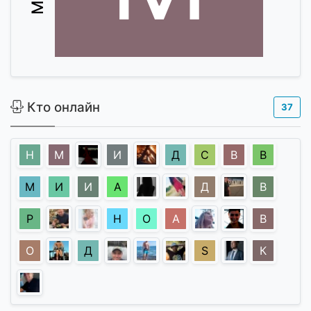
Кто онлайн
37
Н
М
И
Д
С
В
В
М
И
И
А
Д
В
Р
Н
О
А
В
О
Д
S
К