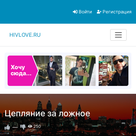
Войти
Регистрация
HIVLOVE.RU
Хочу
сюда...
Цепляние за ложное
—
250