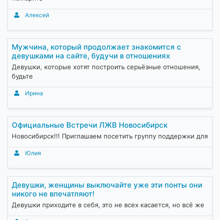
Алексей
Мужчина, который продолжает знакомится с
девушками на сайте, будучи в отношениях
Девушки, которые хотят построить серьёзные отношения,
будьте
Ирина
Официальные Встречи ЛЖВ Новосибирск
Новосибирск!!! Приглашаем посетить группу поддержки для
Юлия
Девушки, женщины выключайте уже эти понты они
никого не впечатляют!
Девушки приходите в себя, это не всех касается, но всё же