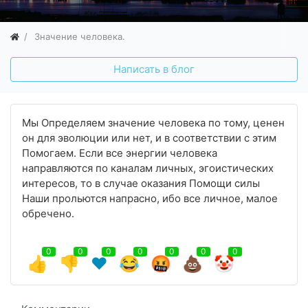
Значение человека.
Написать в блог
Мы Определяем значение человека по тому, ценен
он для эволюции или нет, и в соответствии с этим
Помогаем. Если все энергии человека
направляются по каналам личных, эгоистических
интересов, то в случае оказания Помощи силы
Наши прольются напрасно, ибо все личное, малое
обречено.
0
0
0
0
0
0
0
👍
👎
❤️
😂
🤬
💩
🤡