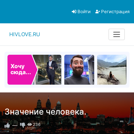
Войти
Регистрация
HIVLOVE.RU
Хочу
сюда...
Значение человека.
—
236