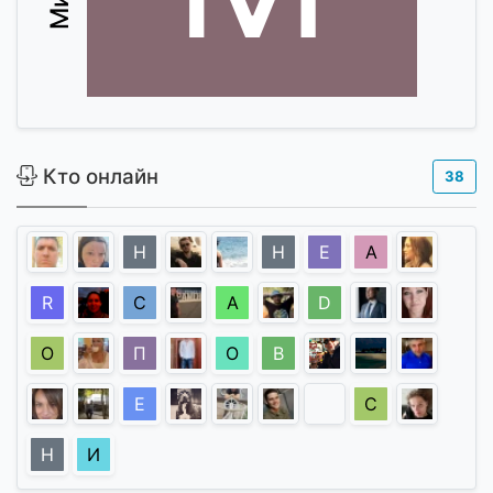
Кто онлайн
38
Н
Н
Е
A
R
С
А
D
О
П
О
В
Е
С
Н
И