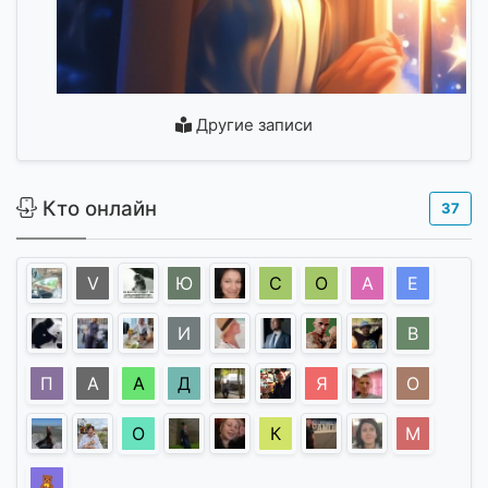
Другие записи
Кто онлайн
37
V
Ю
С
О
А
Е
И
В
П
А
А
Д
Я
О
О
К
М
🧸