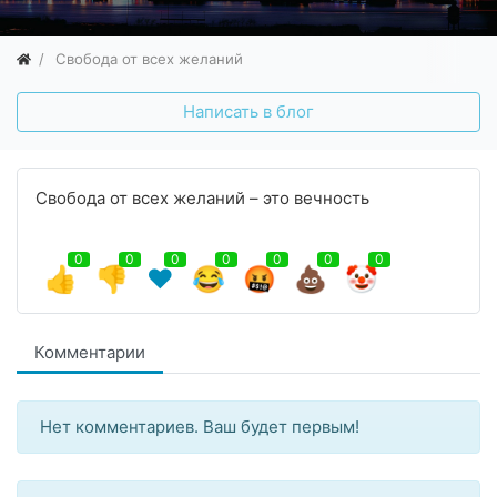
Свобода от всех желаний
Написать в блог
Свобода от всех желаний – это вечность
0
0
0
0
0
0
0
👍
👎
❤️
😂
🤬
💩
🤡
Комментарии
Нет комментариев. Ваш будет первым!