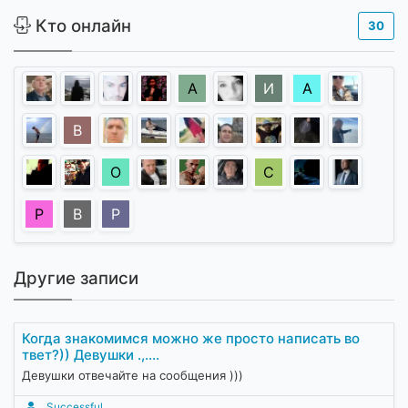
Кто онлайн
30
А
И
А
В
О
С
Р
B
Р
Другие записи
Когда знакомимся можно же просто написать во
твет?)) Девушки .,....
Девушки отвечайте на сообщения )))
Successful