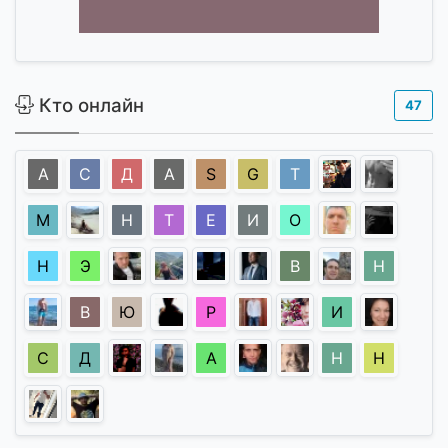
Кто онлайн
47
А
С
Д
A
S
G
Т
М
Н
Т
Е
И
О
Н
Э
В
Н
В
Ю
Р
И
С
Д
А
Н
Н