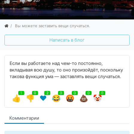
—
307
Вы можете заставить вещи случаться.
Написать в блог
Если вы работаете над чем-то постоянно,
вкладывая всю душу, то оно произойдёт, поскольку
такова функция ума — заставлять вещи случаться.
1
0
2
0
0
0
0
👍
👎
❤️
😂
🤬
💩
🤡
Комментарии