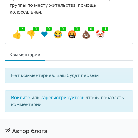
группы по месту жительства, помощь
колоссальная.
2
0
0
0
0
0
1
👍
👎
❤️
😂
🤬
💩
🤡
Комментарии
Нет комментариев. Ваш будет первым!
Войдите
или
зарегистрируйтесь
чтобы добавлять
комментарии
Автор блога