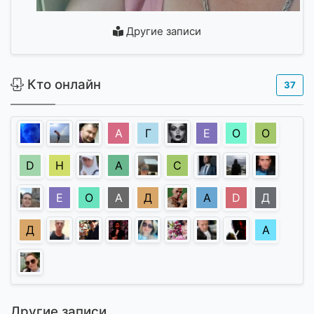
Другие записи
Кто онлайн
37
A
Г
Е
О
О
D
Н
А
С
Е
О
А
Д
A
D
Д
Д
A
Другие записи