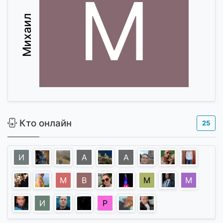
М
Михаил
Кто онлайн
25
И
А
А
М
В
М
М
И
Р