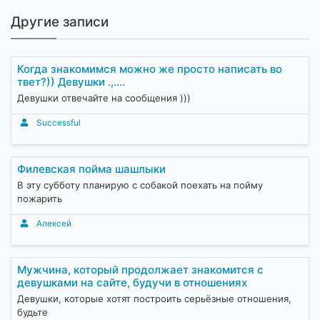
Другие записи
Когда знакомимся можно же просто написать во
твет?)) Девушки .,....
Девушки отвечайте на сообщения )))
Successful
Филевская пойма шашлыки
В эту субботу планирую с собакой поехать на пойму
пожарить
Алексей
Мужчина, который продолжает знакомится с
девушками на сайте, будучи в отношениях
Девушки, которые хотят построить серьёзные отношения,
будьте