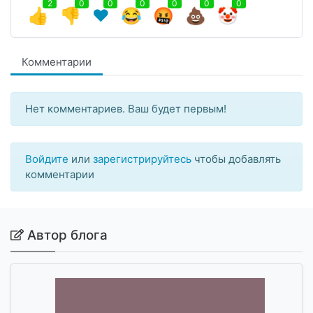
2
0
0
0
0
0
0
👍
👎
❤️
😂
🤬
💩
🤡
Комментарии
Нет комментариев. Ваш будет первым!
Войдите
или
зарегистрируйтесь
чтобы добавлять
комментарии
Автор блога