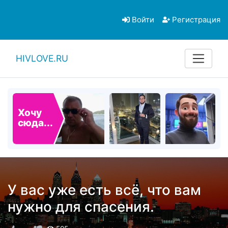
Войти
Регистрация
HIVLOVE.RU
Хочу
сюда...
У вас уже есть всё, что вам
нужно для спасения.