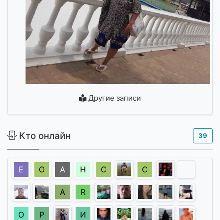
Другие записи
Кто онлайн
39
Е
О
А
Н
С
С
A
R
О
Р
И