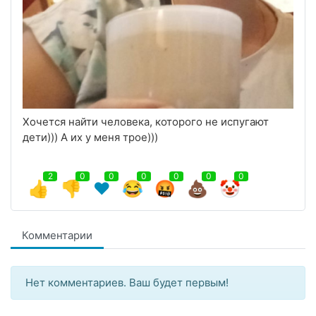
Хочется найти человека, которого не испугают
дети))) А их у меня трое)))
2
0
0
0
0
0
0
👍
👎
❤️
😂
🤬
💩
🤡
Комментарии
Нет комментариев. Ваш будет первым!