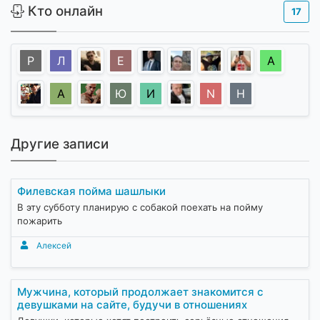
Кто онлайн
17
Р
Л
Е
А
A
Ю
И
N
Н
Другие записи
Филевская пойма шашлыки
В эту субботу планирую с собакой поехать на пойму
пожарить
Алексей
Мужчина, который продолжает знакомится с
девушками на сайте, будучи в отношениях