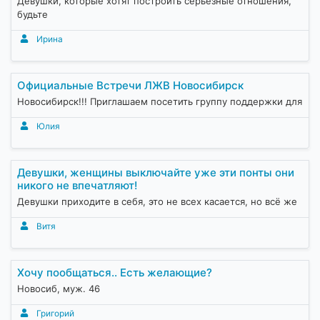
Девушки, которые хотят построить серьёзные отношения,
будьте
Ирина
Официальные Встречи ЛЖВ Новосибирск
Новосибирск!!! Приглашаем посетить группу поддержки для
Юлия
Девушки, женщины выключайте уже эти понты они
никого не впечатляют!
Девушки приходите в себя, это не всех касается, но всё же
Витя
Хочу пообщаться.. Есть желающие?
Новосиб, муж. 46
Григорий