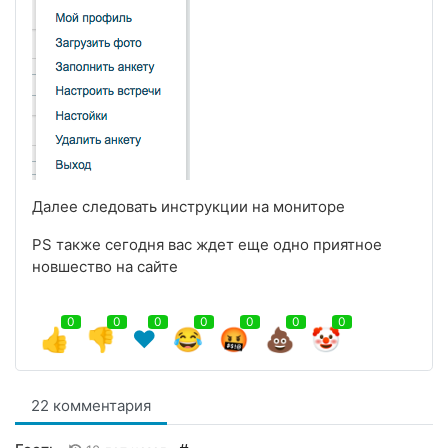
Далее следовать инструкции на мониторе
PS также сегодня вас ждет еще одно приятное
новшество на сайте
0
0
0
0
0
0
0
👍
👎
❤️
😂
🤬
💩
🤡
22 комментария