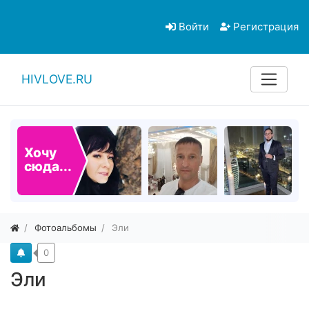
Войти
Регистрация
HIVLOVE.RU
Хочу
сюда...
Фотоальбомы
Эли
0
Эли