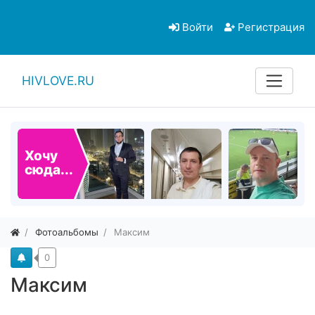
Войти
Регистрация
HIVLOVE.RU
Хочу
сюда...
Фотоальбомы
Максим
0
Максим