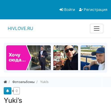
Войти
Регистрация
HIVLOVE.RU
Хочу
сюда...
Фотоальбомы
Yuki’s
0
Yuki’s