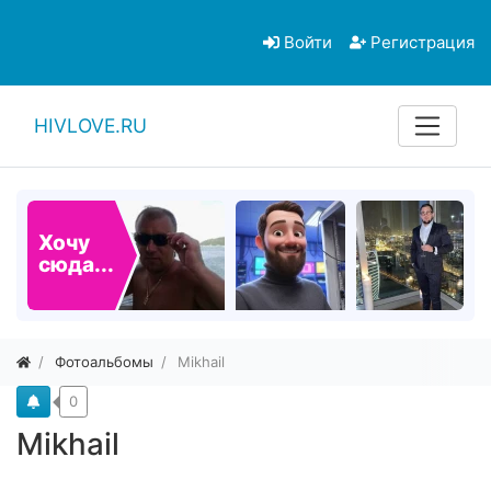
Войти
Регистрация
HIVLOVE.RU
Хочу
сюда...
Фотоальбомы
Mikhail
0
Mikhail