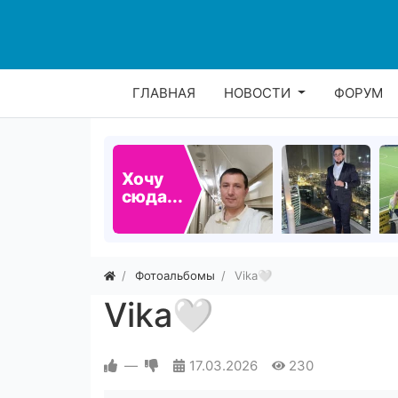
ГЛАВНАЯ
НОВОСТИ
ФОРУМ
Хочу
сюда...
Фотоальбомы
Vika🤍
Vika🤍
—
17.03.2026
230