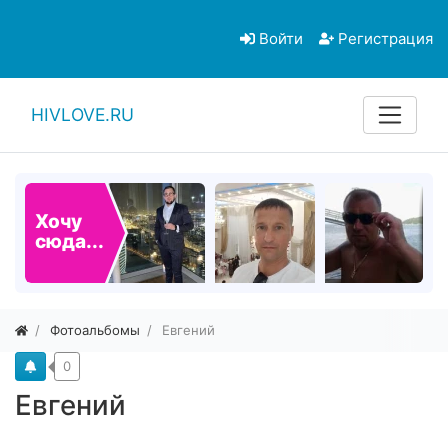
Войти
Регистрация
HIVLOVE.RU
Хочу
сюда...
Фотоальбомы
Евгений
0
Евгений