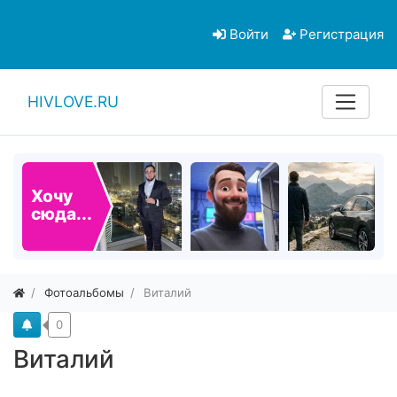
Войти
Регистрация
HIVLOVE.RU
Хочу
сюда...
Фотоальбомы
Виталий
0
Виталий