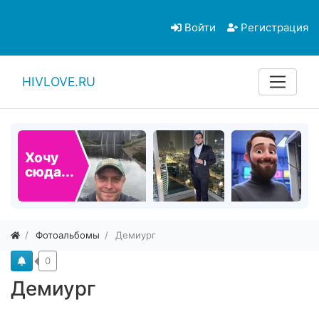
Войти
Регистрация
HIVLOVE.RU
Хочу
сюда...
Фотоальбомы
Демиург
0
Демиург