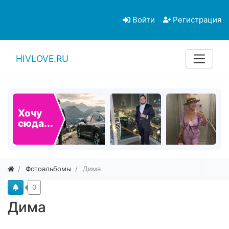
Войти
Регистрация
HIVLOVE.RU
Хочу
сюда...
Фотоальбомы
Дима
0
Дима