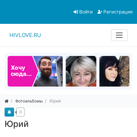
Войти
Регистрация
HIVLOVE.RU
Хочу
сюда...
Фотоальбомы
Юрий
0
Юрий