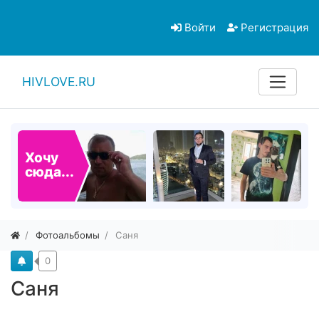
Войти
Регистрация
HIVLOVE.RU
Хочу
сюда...
Фотоальбомы
Саня
0
Саня