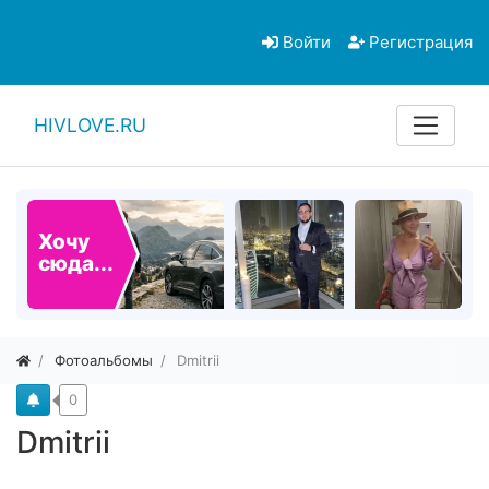
Войти
Регистрация
HIVLOVE.RU
Хочу
сюда...
Фотоальбомы
Dmitrii
0
Dmitrii