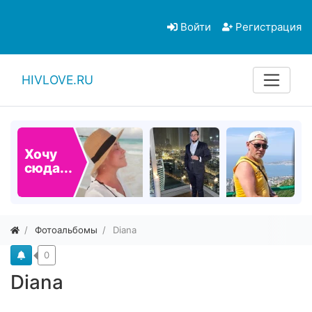
Войти
Регистрация
HIVLOVE.RU
Хочу
сюда...
Фотоальбомы
Diana
0
Diana