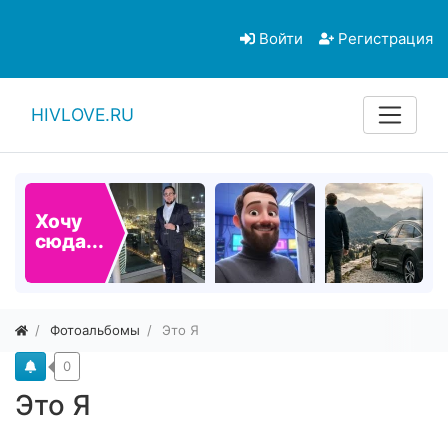
Войти
Регистрация
HIVLOVE.RU
Хочу
сюда...
Фотоальбомы
Это Я
0
Это Я