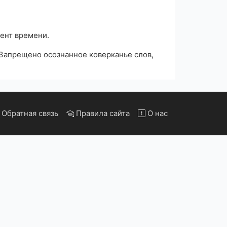
мент времени.
 Запрещено осознанное коверканье слов,
Обратная связь
Правила сайта
О нас