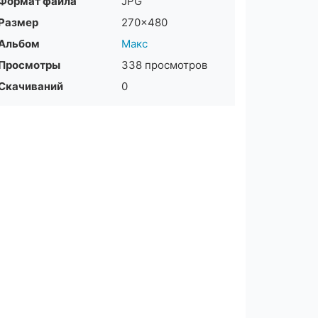
Формат файла
JPG
Размер
270×480
Альбом
Макс
Просмотры
338 просмотров
Скачиваний
0