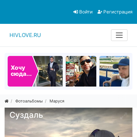
Войти
Регистрация
HIVLOVE.RU
Хочу
сюда...
Фотоальбомы
Маруся
Суздаль