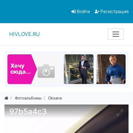
Войти
Регистрация
HIVLOVE.RU
Хочу
сюда...
Фотоальбомы
Oksana
97b5a4c3