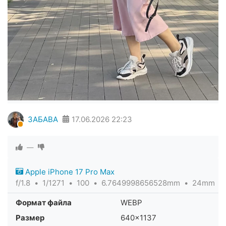
ЗАБАВА
17.06.2026
22:23
—
Apple iPhone 17 Pro Max
f/1.8
1/1271
100
6.7649998656528mm
24mm
Формат файла
WEBP
Размер
640×1137