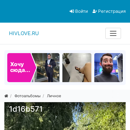
Войти
Регистрация
HIVLOVE.RU
Хочу
сюда...
Фотоальбомы
Личное
1d16b571